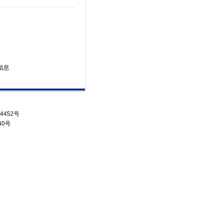
条信息
4452号
40号