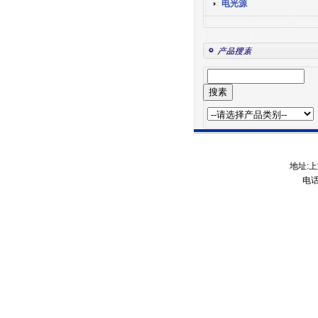
电光源
地址:上
电话: