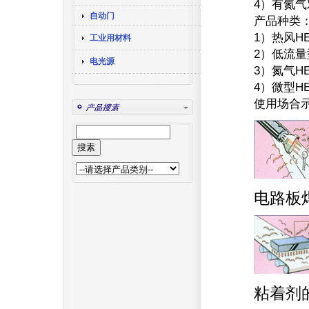
4）有氮
自动门
产品种类
1）热风HE
工业用材料
2）低流量型
电光源
3）氮气HE
4）微型HE
使用场合
电
粘