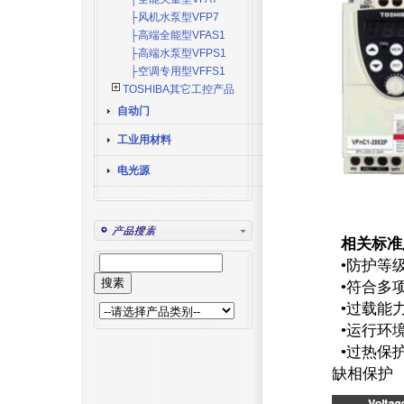
├风机水泵型VFP7
├高端全能型VFAS1
├高端水泵型VFPS1
├空调专用型VFFS1
TOSHIBA其它工控产品
自动门
工业用材料
电光源
相关标准
•防护等级
•符合多项
•过载能力
•运行环境
•过热保
缺相保护