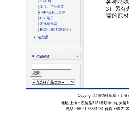
各种特殊
VFD材料
├
工业、产业胶带
3）另有
├
TAKIGEN五金件
需的原材
├
DST端子
├
不锈钢丝网
├
ECO-LECTOR反射片
电光源
Copyright@海铂科贸易（上海）有限公
地址:上海市凯旋路3131号明申中心大厦100
电话:+86-21-33561251 传真:+86-21-33